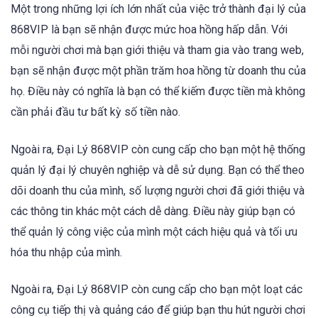
Một trong những lợi ích lớn nhất của việc trở thành đại lý của
868VIP là bạn sẽ nhận được mức hoa hồng hấp dẫn. Với
mỗi người chơi mà bạn giới thiệu và tham gia vào trang web,
bạn sẽ nhận được một phần trăm hoa hồng từ doanh thu của
họ. Điều này có nghĩa là bạn có thể kiếm được tiền mà không
cần phải đầu tư bất kỳ số tiền nào.
Ngoài ra, Đại Lý 868VIP còn cung cấp cho bạn một hệ thống
quản lý đại lý chuyên nghiệp và dễ sử dụng. Bạn có thể theo
dõi doanh thu của mình, số lượng người chơi đã giới thiệu và
các thông tin khác một cách dễ dàng. Điều này giúp bạn có
thể quản lý công việc của mình một cách hiệu quả và tối ưu
hóa thu nhập của mình.
Ngoài ra, Đại Lý 868VIP còn cung cấp cho bạn một loạt các
công cụ tiếp thị và quảng cáo để giúp bạn thu hút người chơi