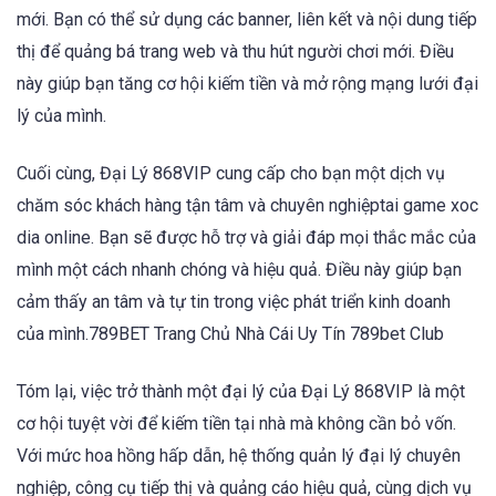
mới. Bạn có thể sử dụng các banner, liên kết và nội dung tiếp
thị để quảng bá trang web và thu hút người chơi mới. Điều
này giúp bạn tăng cơ hội kiếm tiền và mở rộng mạng lưới đại
lý của mình.
Cuối cùng, Đại Lý 868VIP cung cấp cho bạn một dịch vụ
chăm sóc khách hàng tận tâm và chuyên nghiệptai game xoc
dia online. Bạn sẽ được hỗ trợ và giải đáp mọi thắc mắc của
mình một cách nhanh chóng và hiệu quả. Điều này giúp bạn
cảm thấy an tâm và tự tin trong việc phát triển kinh doanh
của mình.789BET Trang Chủ Nhà Cái Uy Tín 789bet Club
Tóm lại, việc trở thành một đại lý của Đại Lý 868VIP là một
cơ hội tuyệt vời để kiếm tiền tại nhà mà không cần bỏ vốn.
Với mức hoa hồng hấp dẫn, hệ thống quản lý đại lý chuyên
nghiệp, công cụ tiếp thị và quảng cáo hiệu quả, cùng dịch vụ