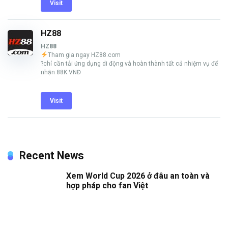
Visit
HZ88
HZ88
Tham gia ngay HZ88.com
?chỉ cần tải ứng dụng di động và hoàn thành tất cả nhiệm vụ để
nhận 88K VNĐ
Visit
Recent News
Xem World Cup 2026 ở đâu an toàn và
hợp pháp cho fan Việt