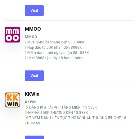
Visit
MMOO
MMOO
? Mưa hồng bao tặng đến 888.888K
? Nạp đầu từ 50K nhận đến 8888K
? Điểm danh mỗi ngày nhận 88 - 888K
? Lỳ xì 8888 tỷ ngày 18 hàng tháng
Visit
KKWin
KKWin
ĐĂNG KÍ & TẢI APP TẶNG MIỄN PHÍ 588K
?NẠP ĐẦU 50K THƯỞNG ĐẾN 18.888K
TĐIỂM DANH LIÊN TỤC 7 NGÀY NHẬN THƯỞNG IPHONE 16
PROMAX