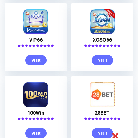
VIP66
XOSO66
Visit
Visit
100Win
28BET
Visit
Visit