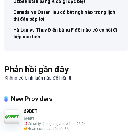
Uzbekistan bảng K có gì đặc biệt
Canada vs Qatar liệu có bất ngờ nào trong lịch
thi đấu sắp tới
Hà Lan vs Thụy Điển bảng F đội nào có cơ hội đi
tiếp cao hơn
Phản hồi gần đây
Không có bình luận nào để hiển thị.
New Providers
69BET
69BET
Xổ số tỷ lệ cược cực cao 1 ăn 99.9k.
Hoàn cược cao lên tới 2%