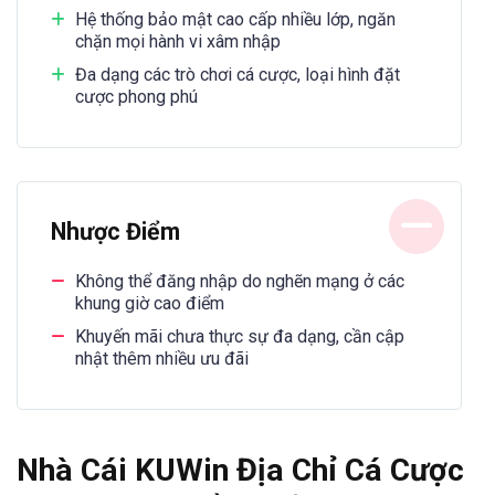
Hệ thống bảo mật cao cấp nhiều lớp, ngăn
chặn mọi hành vi xâm nhập
Đa dạng các trò chơi cá cược, loại hình đặt
cược phong phú
Nhược Điểm
Không thể đăng nhập do nghẽn mạng ở các
khung giờ cao điểm
Khuyến mãi chưa thực sự đa dạng, cần cập
nhật thêm nhiều ưu đãi
Nhà Cái KUWin Địa Chỉ Cá Cược