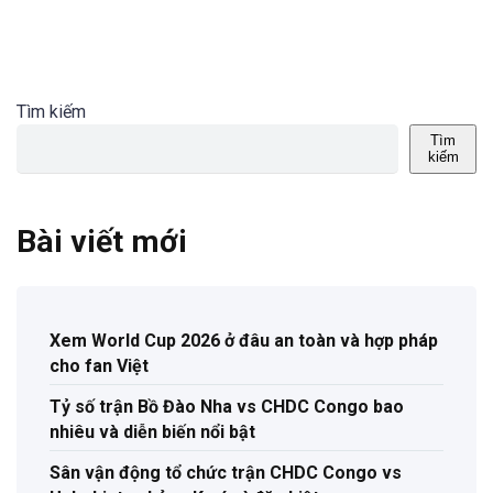
Tìm kiếm
Tìm
kiếm
Bài viết mới
Xem World Cup 2026 ở đâu an toàn và hợp pháp
cho fan Việt
Tỷ số trận Bồ Đào Nha vs CHDC Congo bao
nhiêu và diễn biến nổi bật
Sân vận động tổ chức trận CHDC Congo vs