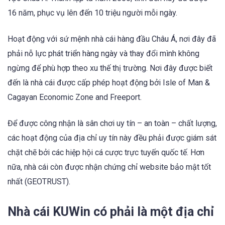
16 năm, phục vụ lên đến 10 triệu người mỗi ngày.
Hoạt động với sứ mệnh nhà cái hàng đầu Châu Á, nơi đây đã
phải nỗ lực phát triển hàng ngày và thay đổi mình không
ngừng để phù hợp theo xu thế thị trường. Nơi đây được biết
đến là nhà cái được cấp phép hoạt động bởi Isle of Man &
Cagayan Economic Zone and Freeport.
Để được công nhận là sân chơi uy tín – an toàn – chất lượng,
các hoạt động của địa chỉ uy tín này đều phải được giám sát
chặt chẽ bởi các hiệp hội cá cược trực tuyến quốc tế. Hơn
nữa, nhà cái còn được nhận chứng chỉ website bảo mật tốt
nhất (GEOTRUST).
Nhà cái KUWin có phải là một địa chỉ