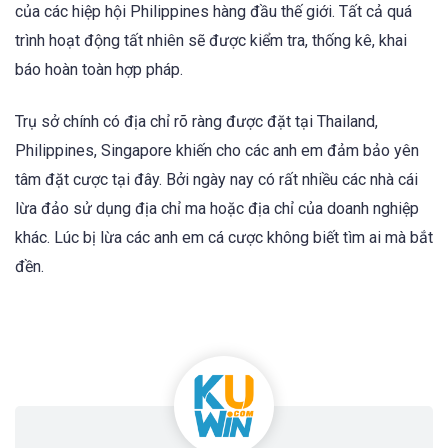
của các hiệp hội Philippines hàng đầu thế giới. Tất cả quá
trình hoạt động tất nhiên sẽ được kiểm tra, thống kê, khai
báo hoàn toàn hợp pháp.
Trụ sở chính có địa chỉ rõ ràng được đặt tại Thailand,
Philippines, Singapore khiến cho các anh em đảm bảo yên
tâm đặt cược tại đây. Bởi ngày nay có rất nhiều các nhà cái
lừa đảo sử dụng địa chỉ ma hoặc địa chỉ của doanh nghiệp
khác. Lúc bị lừa các anh em cá cược không biết tìm ai mà bắt
đền.