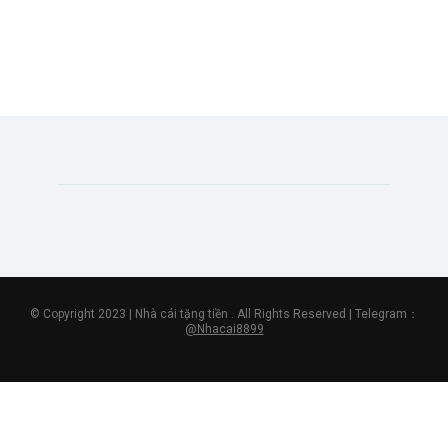
© Copyright 2023 | Nhà cái tặng tiền . All Rights Reserved | Telegram：
@Nhacai8899