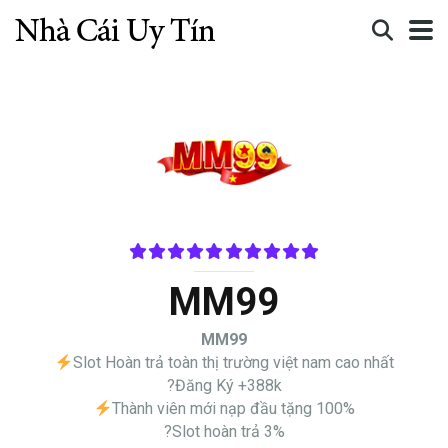
MM99
MM99
Slot Hoàn trả toàn thị trường việt nam cao nhất
?Đăng Ký +388k
Thành viên mới nạp đầu tặng 100%
?Slot hoàn trả 3%