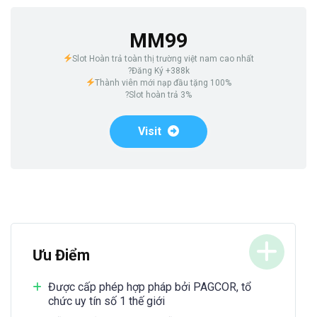
MM99
Slot Hoàn trả toàn thị trường việt nam cao nhất
?Đăng Ký +388k
Thành viên mới nạp đầu tặng 100%
?Slot hoàn trả 3%
Visit
Ưu Điểm
Được cấp phép hợp pháp bởi PAGCOR, tổ
chức uy tín số 1 thế giới