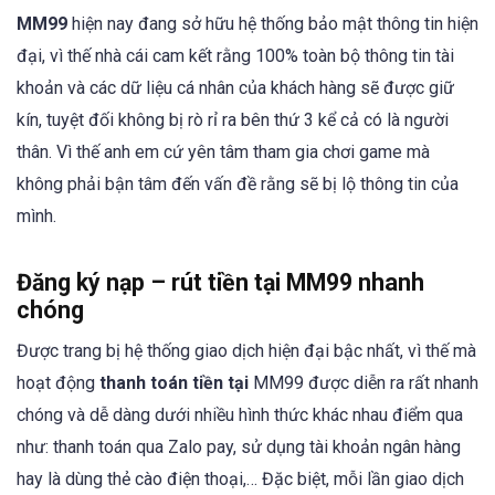
MM99
hiện nay đang sở hữu hệ thống bảo mật thông tin hiện
đại, vì thế nhà cái cam kết rằng 100% toàn bộ thông tin tài
khoản và các dữ liệu cá nhân của khách hàng sẽ được giữ
kín, tuyệt đối không bị rò rỉ ra bên thứ 3 kể cả có là người
thân. Vì thế anh em cứ yên tâm tham gia chơi game mà
không phải bận tâm đến vấn đề rằng sẽ bị lộ thông tin của
mình.
Đăng ký nạp – rút tiền tại MM99 nhanh
chóng
Được trang bị hệ thống giao dịch hiện đại bậc nhất, vì thế mà
hoạt động
thanh toán tiền tại
MM99 được diễn ra rất nhanh
chóng và dễ dàng dưới nhiều hình thức khác nhau điểm qua
như: thanh toán qua Zalo pay, sử dụng tài khoản ngân hàng
hay là dùng thẻ cào điện thoại,… Đặc biệt, mỗi lần giao dịch