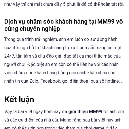
như vậy thì chỉ mất chưa đầy 5 phút là đã có thể hoàn tất rồi.
Dịch vụ chăm sóc khách hàng tại MM99 vô
cùng chuyên nghiệp
Trong quá trình trải nghiệm, anh em luôn có sự đồng hành
của đội ngũ hỗ trợ khách hàng từ xa. Luôn sẵn sàng có mặt
24/7, tận tâm và chu đáo giải đáp tất cả mọi thắc mắc của
người chơi. Đặc biệt ah em còn có thể liên hệ với các nhân
viên chăm sóc khách hàng bằng các cách khác nhau như
nhắn tin qua Zalo, Facebook, gọi điện thoại qua số hotline,…
Kết luận
Vậy là bài viết ngày hôm nay đã
giới thiệu MM99
tới anh em
và các ưu điểm của nhà cái. Mong rằng sau bài viết này anh
em có thể tự tin hơn trong việc tham gia chơi game ở đây.