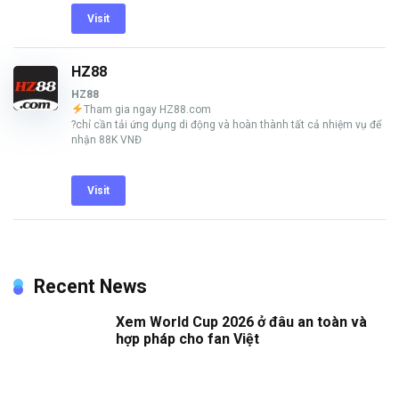
Visit
HZ88
HZ88
Tham gia ngay HZ88.com
?chỉ cần tải ứng dụng di động và hoàn thành tất cả nhiệm vụ để
nhận 88K VNĐ
Visit
Recent News
Xem World Cup 2026 ở đâu an toàn và
hợp pháp cho fan Việt