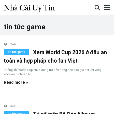
tin tức game
1549
Xem World Cup 2026 ở đâu an
tin tức game
toàn và hợp pháp cho fan Việt
Không khí World Cup 2026 đang trở nên nóng hơn bao giờ hết khi vòng
knock-out chuẩn bị ...
Read more »
1635
tin tức game